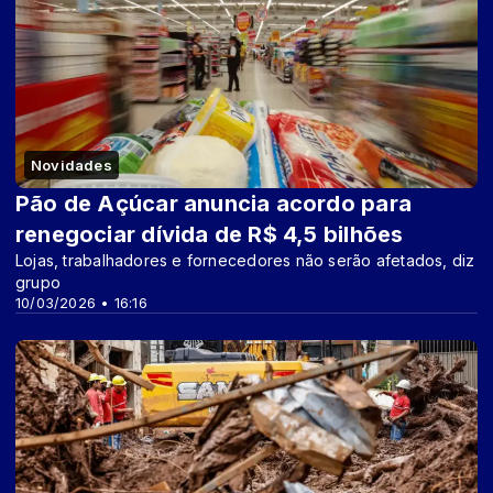
Novidades
Pão de Açúcar anuncia acordo para
renegociar dívida de R$ 4,5 bilhões
Lojas, trabalhadores e fornecedores não serão afetados, diz
grupo
10/03/2026 • 16:16