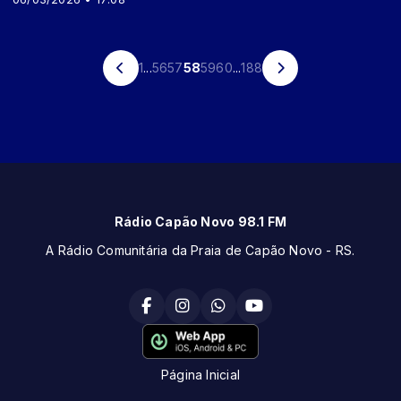
1
...
56
57
58
59
60
...
188
Rádio Capão Novo 98.1 FM
A Rádio Comunitária da Praia de Capão Novo - RS.
Página Inicial