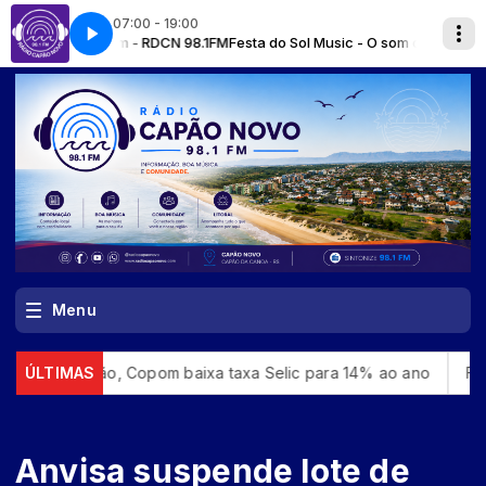
07:00 - 19:00
o! com - RDCN 98.1FM
Festa do Sol Music - O som que vem dos oceanos / 
Menu
dução, Copom baixa taxa Selic para 14% ao ano
ÚLTIMAS
Flipei: fes
Anvisa suspende lote de