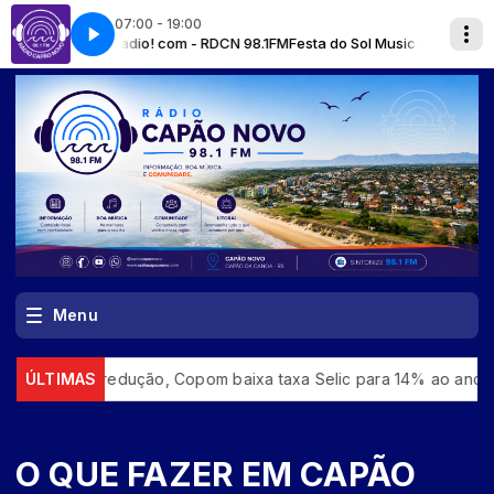
07:00 - 19:00
 radio! com - RDCN 98.1FM
Festa do Sol Music - O som que vem dos oceano
Menu
a redução, Copom baixa taxa Selic para 14% ao ano
ÚLTIMAS
Flipei: 
O QUE FAZER EM CAPÃO