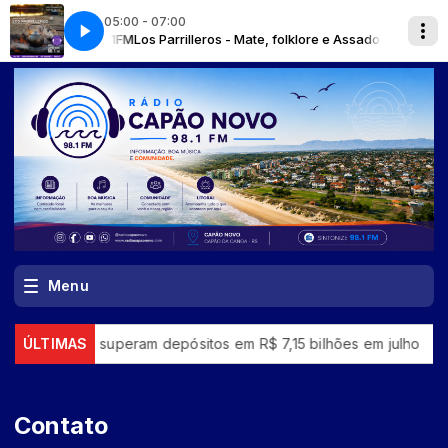
05:00 - 07:00
om - RDCN 98.1FM
Los Parrilleros - Mate, folklore e Assado / Avalie a rad
Menu
poupança superam depósitos em R$ 7,15 bilhões em julho
ÚLTIMAS
“Su
Contato