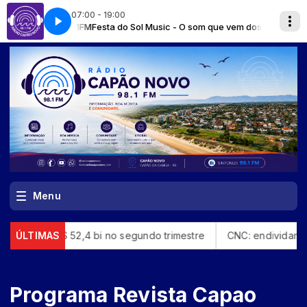
07:00 - 19:00
DCN 98.1FM
Festa do Sol Music - O som que vem dos oceanos / Avalie a ra
Menu
o de R$ 52,4 bi no segundo trimestre
ÚLTIMAS
CNC: endividamento das 
Programa Revista Capao